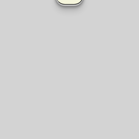
The name of our planet
A
H
R
E
T